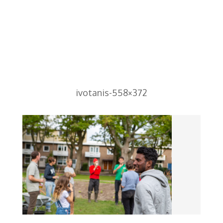
ivotanis-558×372