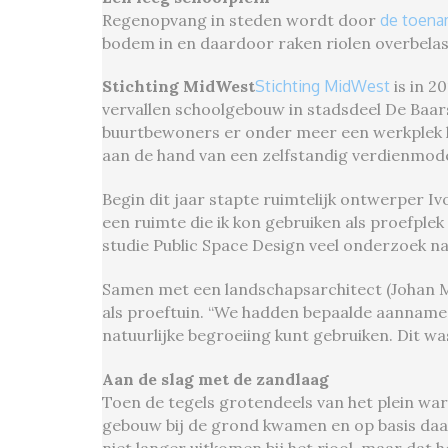
Regenopvang in steden wordt door
de toena
bodem in en daardoor raken riolen overbelas
Stichting MidWest
Stichting MidWest
is in 2
vervallen schoolgebouw in stadsdeel De Baar
buurtbewoners er onder meer een werkplek h
aan de hand van een zelfstandig verdienmod
Begin dit jaar stapte ruimtelijk ontwerper I
een ruimte die ik kon gebruiken als proefplek
studie Public Space Design veel onderzoek n
Samen met een landschapsarchitect (Johan M
als proeftuin. “We hadden bepaalde aannames 
natuurlijke begroeiing kunt gebruiken. Dit w
Aan de slag met de zandlaag
Toen de tegels grotendeels van het plein wa
gebouw bij de grond kwamen en op basis daar
niet langer uitkomen bij het riool, maar dat