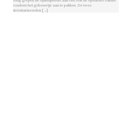
Jong grepen de opknapbeurt aan om ook de openbare ruimte
rondom het gebouwtje aan te pakken. De twee
inventariseerden […]